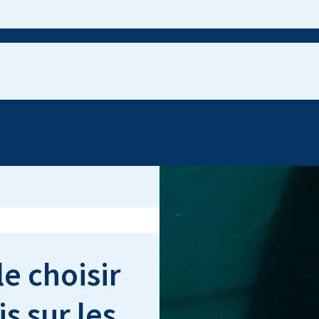
e choisir
s sur les