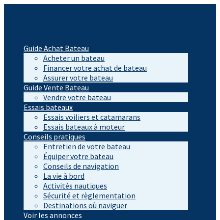
Guide Achat Bateau
Acheter un bateau
Financer votre achat de bateau
Assurer votre bateau
Guide Vente Bateau
Vendre votre bateau
Essais bateaux
Essais voiliers et catamarans
Essais bateaux à moteur
Conseils pratiques
Entretien de votre bateau
Équiper votre bateau
Conseils de navigation
La vie à bord
Activités nautiques
Sécurité et règlementation
Destinations où naviguer
Voir les annonces