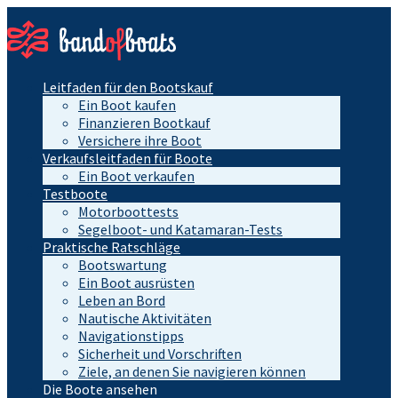
Leitfaden für den Bootskauf
Ein Boot kaufen
Finanzieren Bootkauf
Versichere ihre Boot
Verkaufsleitfaden für Boote
Ein Boot verkaufen
Testboote
Motorboottests
Segelboot- und Katamaran-Tests
Praktische Ratschläge
Bootswartung
Ein Boot ausrüsten
Leben an Bord
Nautische Aktivitäten
Navigationstipps
Sicherheit und Vorschriften
Ziele, an denen Sie navigieren können
Die Boote ansehen